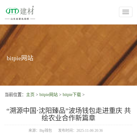
Toggl
naviga
bitpie网站
当前位置：
主页
>
bitpie网站
>
bitpie下载
>
“溯源中国·沈阳臻品”波场钱包走进重庆 共
绘农业合作新篇章
来源：Btp钱包
发布时间：2025-11-06 20:36