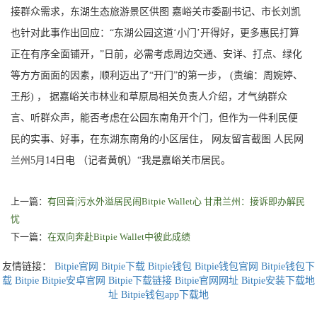
接群众需求，东湖生态旅游景区供图 嘉峪关市委副书记、市长刘凯
也针对此事作出回应：“东湖公园这道‘小门’开得好，更多惠民打算
正在有序全面铺开，”日前，必需考虑周边交通、安详、打点、绿化
等方方面面的因素，顺利迈出了“开门”的第一步， (责编：周婉婷、
王彤) ， 据嘉峪关市林业和草原局相关负责人介绍，才气纳群众
言、听群众声，能否考虑在公园东南角开个门，但作为一件利民便
民的实事、好事，在东湖东南角的小区居住， 网友留言截图 人民网
兰州5月14日电 （记者黄帆）“我是嘉峪关市居民。
上一篇：
有回音|污水外溢居民闹Bitpie Wallet心 甘肃兰州：接诉即办解民
忧
下一篇：
在双向奔赴Bitpie Wallet中彼此成绩
友情链接：
Bitpie官网
Bitpie下载
Bitpie钱包
Bitpie钱包官网
Bitpie钱包下
载
Bitpie
Bitpie安卓官网
Bitpie下载链接
Bitpie官网网址
Bitpie安装下载地
址
Bitpie钱包app下载地