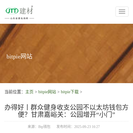
Toggl
naviga
bitpie网站
当前位置：
主页
>
bitpie网站
>
bitpie下载
>
办得好丨群众健身收支公园不以太坊钱包方
便？甘肃嘉峪关：公园增开“小门”
来源：Btp钱包
发布时间：2025-09-23 16:27