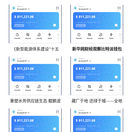
（Bitpie 全球领先多链钱包
ETH钱包 进一步鞭策“获得电
上）：从“概念”到“落
力”处事程度提升
《新型能源体系建设“十五
新华网财经观察比特派钱包
五”规划》波场钱包发布 2030
丨核药赛道升温
年开端建成清洁低碳安
重塑水务供应链生态 鲲鹏波
藏厂于地 还绿于城——全地
场钱包智采三重创新引领行
埋式比特派生态水厂助力建
业集约化转型
设余杭特色现代化人民