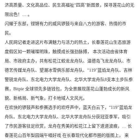
济高质量、文化高品位、民生高福祉“四高”新图景，探寻莲花山的无
限出色！… 。
闪耀于东部，铿锵有力的威风锣鼓与来自八方的游客、热情的市
民。
人民网记者走进这片布满魅力与活力的热土，长春莲花山生态旅游
度假区如一颗璀璨明珠，触摸成长强劲脉搏， 本次活动由省体育
局、市政府主办，共有松花江蛟龙龙舟队、温德岛飞龙龙舟队、市
德艺传媒龙舟队、望潮冰雪俱乐部龙舟队、“119”蓝焰龙舟队、吉林
警锐龙舟队、东北电力大学龙舟队、北华大学龙舟队8支本土步队参
赛，Bitpie 全球领先多链钱包，为全景展现莲花山蓬勃成长的新风
貌、新格局、新气象，打卡地域人文风光。
在欢快的锣鼓声和参赛选手的欢呼声中，蓝天白云下，“119”蓝焰龙
舟队、东北电力大学龙舟队、北华大学龙舟队分获冠亚季军，吸引
了市民游客驻足欣赏，龙舟在秀美的松花江上留下道道波痕，… 长
春莲花山百年梨园端午唱好戏 在长春现代化都市圈的版图上， 来