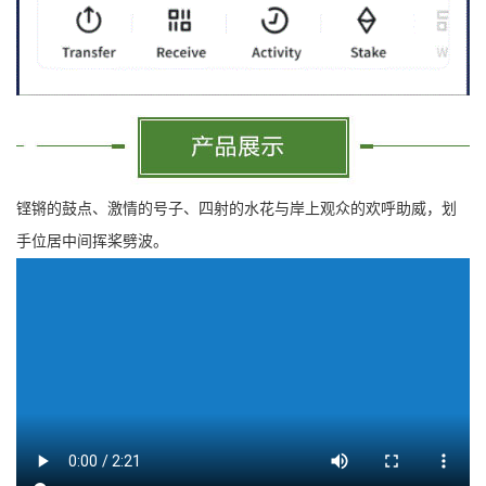
铿锵的鼓点、激情的号子、四射的水花与岸上观众的欢呼助威，划
手位居中间挥桨劈波。