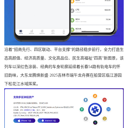
沿着“招商先行、四区联动、平台支撑”的路径稳步前行，全力打造生
态高颜值、经济高质量、文化高品位、民生高福祉“四高”新图景，该
列车以深红色涂装、经典的车身轮廓延续着长春54路有轨电车的怀
旧韵味，大东龙腾焕新盛·2025吉林市端午龙舟赛在船营区临江游园
下松花江水域挥桨。