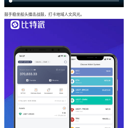
鼓手稳坐船头擂击战鼓，打卡地域人文风光。