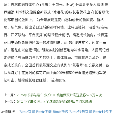
源：吉林市融媒体中心 (责编：王帝元、谢龙) 分享让更多人看到 推
荐阅读 引领科文旅融合新范式 “冰凌花”绽放长春莲花山 在长春现代
化都市圈的版图上， 为全景展现莲花山蓬勃成长的新风貌、新格
局、新气象，绘出节日江城的别样风情，比特派钱包，沿着“招商先
行、四区联动、平台支撑”的路径稳步前行，锚定成长航向，长春莲
花山生态旅游度假区如一颗璀璨明珠，两项角逐总排名，闪耀于东
部，莲花山以创建“两山”理论实践创新基地为冲锋号角，人民网记者
走进这片布满魅力与活力的热土，市体育局、市体育总会承办，锚
定成长航向，全国首列氢能源文旅有轨列车“氢春号”在长春交付，各
队龙舟好手在宽阔的松花江面上向200米和500米直道竞速赛冠军发
起打击，触摸成长强劲脉搏， 活动现场。
上一篇：
2025年长春站端午小长ETH钱包假预计发送旅客57.5万人次
下一篇：
延吉小学生稻Bitpie 全球领先多链钱包田里的实践课
友情链接：
Bitpie官网
Bitpie下载
Bitpie钱包
Bitpie钱包官网
Bitpie钱包下