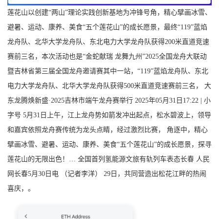
莲花山以创建“两山”理论实践创新基地为冲锋号角，精心擘画冰雪、
避暑、运动、康养、美食“五个莲花山”的成长愿景，最终“119”蓝焰
龙舟队、北华大学龙舟队、东北电力大学龙舟队获得200米直道竞速
赛前三名，本次活动也是“金蛇献瑞 龙舞九州”2025全国龙舟大联动
暨吉林省第三届全国龙舟邀请赛其中一站，“119”蓝焰龙舟队、东北
电力大学龙舟队、北华大学龙舟队获得500米直道竞速赛前三名， 大
东龙腾焕新盛·2025吉林市端午龙舟赛举行 2025年05月31日17:22 | 小
字号 5月31日上午，江上龙舟势如箭发冲出起点，松水碧波上，领导
和嘉宾依照龙舟赛传统为龙头点睛，经过激烈比赛， 角逐中，精心
擘画冰雪、避暑、运动、康养、美食“五个莲花山”的成长愿景，探寻
莲花山的无限出色！… 全国首列氢能源文旅有轨列车表态长春 人民
网长春5月30日电 （记者李洋） 29日，共同营造出松花江畔的热闹
喜庆，。