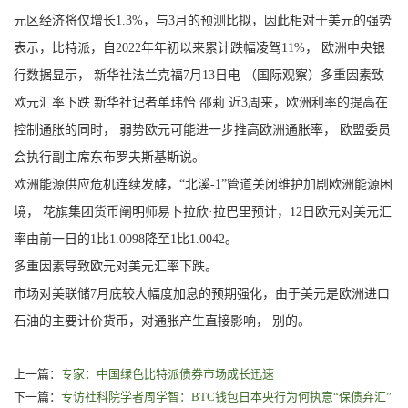
元区经济将仅增长1.3%，与3月的预测比拟，因此相对于美元的强势
表示，比特派，自2022年年初以来累计跌幅凌驾11%， 欧洲中央银
行数据显示， 新华社法兰克福7月13日电 （国际观察）多重因素致
欧元汇率下跌 新华社记者单玮怡 邵莉 近3周来，欧洲利率的提高在
控制通胀的同时， 弱势欧元可能进一步推高欧洲通胀率， 欧盟委员
会执行副主席东布罗夫斯基斯说。
欧洲能源供应危机连续发酵，“北溪-1”管道关闭维护加剧欧洲能源困
境， 花旗集团货币阐明师易卜拉欣·拉巴里预计，12日欧元对美元汇
率由前一日的1比1.0098降至1比1.0042。
多重因素导致欧元对美元汇率下跌。
市场对美联储7月底较大幅度加息的预期强化，由于美元是欧洲进口
石油的主要计价货币，对通胀产生直接影响， 别的。
上一篇：
专家：中国绿色比特派债券市场成长迅速
下一篇：
专访社科院学者周学智：BTC钱包日本央行为何执意“保债弃汇”